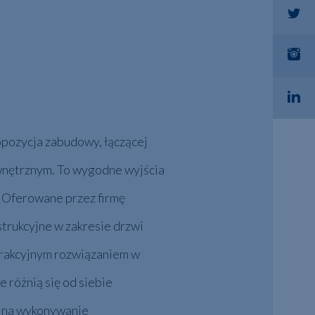
pozycja zabudowy, łączącej
wnętrznym. To wygodne wyjścia
. Oferowane przez firmę
strukcyjne w zakresie drzwi
trakcyjnym rozwiązaniem w
 różnią się od siebie
la na wykonywanie