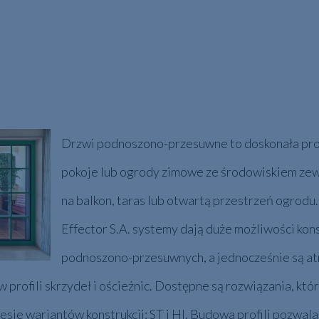
Drzwi podnoszono-przesuwne to doskonała pro
pokoje lub ogrody zimowe ze środowiskiem ze
na balkon, taras lub otwartą przestrzeń ogrodu
Effector S.A. systemy dają duże możliwości kon
podnoszono-przesuwnych, a jednocześnie są a
rofili skrzydeł i ościeżnic. Dostępne są rozwiązania, które
resie wariantów konstrukcji: ST i HI. Budowa profili pozwa