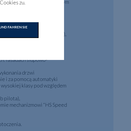
ek oraz okuciom umożliwiającym
Cookies zu.
e osobom starszym lub
UND FAHREN SIE
rąglone) i Style (kształtowe),
ć podwyższone własności
ch: fasadach słupowo-
 wykonania drzwi
ie i za pomocą automatyki
 wysokiej klasy pod względem
 pilota),
stemie mechanizmowi “HS Speed
otoczenia.