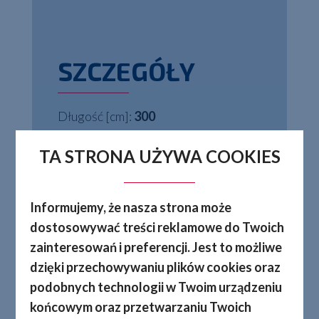
SZCZEGÓŁY
Długość [cm]:
300
Kolory:
anodowana
TA STRONA UŻYWA COOKIES
Dostępność:
Produkt dostępny na
Informujemy, że nasza strona może
zamówienie.
dostosowywać treści reklamowe do Twoich
zainteresowań i preferencji. Jest to możliwe
dzięki przechowywaniu plików cookies oraz
podobnych technologii w Twoim urządzeniu
końcowym oraz przetwarzaniu Twoich