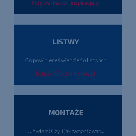
http://effector-inspiracje.pl
LISTWY
Co powinieneś wiedzieć o listwach
http://effector-listwy.pl
MONTAŻE
Już wiem! Czyli jak zamontować...