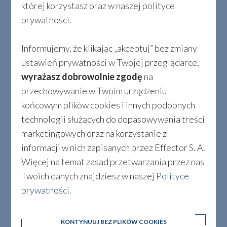
której korzystasz oraz w naszej polityce
Opcje kolorystyczne dostępne dla tego
prywatności.
produktu:
Informujemy, że klikając „akceptuj” bez zmiany
KLIKNIJ PRÓBNIK ABY POWIĘKSZYĆ
ustawień prywatności w Twojej przeglądarce,
wyrażasz dobrowolnie zgodę
na
Kolory Anoda
przechowywanie w Twoim urządzeniu
końcowym plików cookies i innych podobnych
technologii służących do dopasowywania treści
marketingowych oraz na korzystanie z
informacji w nich zapisanych przez Effector S. A.
ZŁOTO
SREBRO
Więcej na temat zasad przetwarzania przez nas
Twoich danych znajdziesz w naszej
Polityce
prywatności
.
KONTYNUUJ BEZ PLIKÓW COOKIES