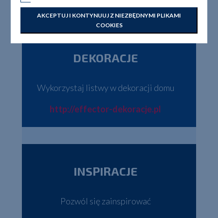
SZAMPAN
CZARNY
AKCEPTUJ I KONTYNUUJ Z NIEZBĘDNYMI PLIKAMI
COOKIES
DEKORACJE
Wykorzystaj listwy w dekoracji domu
http://effector-dekoracje.pl
INSPIRACJE
Pozwól się zainspirować