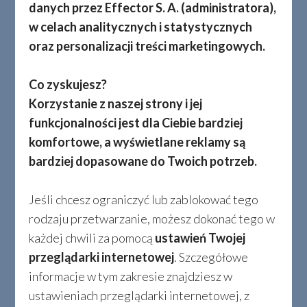
danych przez Effector S. A. (administratora),
KOLORYSTYKA
w celach analitycznych i statystycznych
oraz personalizacji treści marketingowych.
Co zyskujesz?
Korzystanie z naszej strony i jej
funkcjonalności jest dla Ciebie bardziej
komfortowe, a wyświetlane reklamy są
bardziej dopasowane do Twoich potrzeb.
Jeśli chcesz ograniczyć lub zablokować tego
ANODA KOLOR - SREBRO
rodzaju przetwarzanie, możesz dokonać tego w
01
każdej chwili za pomocą
ustawień Twojej
przeglądarki internetowej
. Szczegółowe
informacje w tym zakresie znajdziesz w
ustawieniach przeglądarki internetowej, z