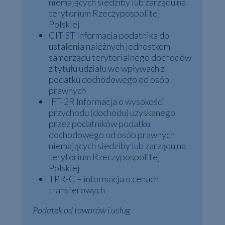
niemających siedziby lub zarządu na
terytorium Rzeczypospolitej
Polskiej
CIT-ST Informacja podatnika do
ustalenia należnych jednostkom
samorządu terytorialnego dochodów
z tytułu udziału we wpływach z
podatku dochodowego od osób
prawnych
IFT-2R Informacja o wysokości
przychodu (dochodu) uzyskanego
przez podatników podatku
dochodowego od osób prawnych
niemających siedziby lub zarządu na
terytorium Rzeczypospolitej
Polskiej
TPR-C – informacja o cenach
transferowych
Podatek od towarów i usług