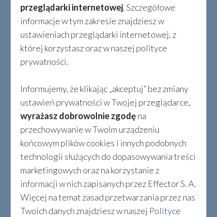
przeglądarki internetowej
. Szczegółowe
czynności związane z weryfikacją
kontrahenta i przedmiotu transakcji –
informacje w tym zakresie znajdziesz w
Spółka stara się dochować należytej
ustawieniach przeglądarki internetowej, z
staranności w tym zakresie w celu
której korzystasz oraz w naszej polityce
ograniczenia ryzyk związanych z
prywatności.
realizowanymi transakcjami,
weryfikacja umów z kontrahentami –
umowy opiniowane są przez Główną
Informujemy, że klikając „akceptuj” bez zmiany
Księgową odpowiedzialną za
ustawień prywatności w Twojej przeglądarce,
rozliczenia podatkowe Spółki, a
ponadto muszą uzyskać aprobatę
wyrażasz dobrowolnie zgodę
na
działu prawnego pod względem
przechowywanie w Twoim urządzeniu
formalno-prawnym;
końcowym plików cookies i innych podobnych
czynności związane z rozliczaniem
technologii służących do dopasowywania treści
poszczególnych podatków i
sporządzaniem deklaracji,
marketingowych oraz na korzystanie z
płatności zobowiązań podatkowych,
informacji w nich zapisanych przez Effector S. A.
raportowanie schematów
Więcej na temat zasad przetwarzania przez nas
podatkowych,
Twoich danych znajdziesz w naszej
Polityce
zgłaszanie nietypowych sytuacji,