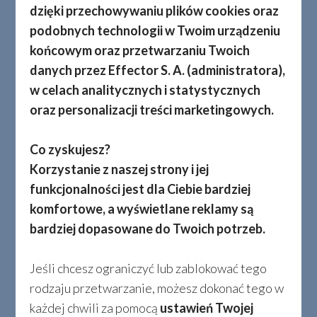
kierunków działania w zakresie
dzięki przechowywaniu plików cookies oraz
obowiązków podatkowych Spółka
podobnych technologii w Twoim urządzeniu
końcowym oraz przetwarzaniu Twoich
opracowała i wdrożyła procedury i
danych przez Effector S. A. (administratora),
procesy zmierzające do zapewnienia
w celach analitycznych i statystycznych
prawidłowości i terminowości realizacji
oraz personalizacji treści marketingowych.
obowiązków wynikających z przepisów
prawa podatkowego. Określają one
Co zyskujesz?
standardy, zasady działania i praktyczne
Korzystanie z naszej strony i jej
wskazówki mające na celu zabezpieczenie
funkcjonalności jest dla Ciebie bardziej
komfortowe, a wyświetlane reklamy są
realizacji polityki podatkowej Effect
bardziej dopasowane do Twoich potrzeb.
Glass.
Do obszarów objętych wskazanymi
Jeśli chcesz ograniczyć lub zablokować tego
powyżej procedurami i/lub procesami
rodzaju przetwarzanie, możesz dokonać tego w
należą między innymi:
każdej chwili za pomocą
ustawień Twojej