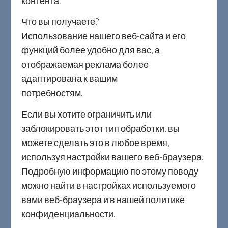
контента
синонимом ответственности за
Что вы получаете?
компанию.
Использование нашего веб-сайта и его
функций более удобно для вас, а
"Реализация Политики в области
отображаемая реклама более
Управления Качеством и
адаптирована к вашим
Окружающей средой и
потребност
функционирование Интегрированной
Если вы хотите ограничить или
Системы Менеджмента
заблокировать этот тип обработки, вы
систематически контролируется
можете сделать это в любое время,
посредством внутренних аудитов и
используя настройки вашего веб-браузера.
проверок со стороны руководства."
Подробную информацию по этому поводу
можно найти в настройках используемого
вами веб-браузера и в нашей политике
конфиденциальности.