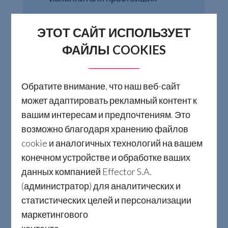
операций.
ЭТОТ САЙТ ИСПОЛЬЗУЕТ
Забота об отношениях с
ФАЙЛЫ COOKIES
клиентами через постоянную
заботу о качестве продукции и
Обратите внимание, что наш веб-сайт
своевременные поставки.
может адаптировать рекламный контент к
вашим интересам и предпочтениям. Это
Систематическое обучение
возможно благодаря хранению файлов
сотрудников для обеспечения
cookie и аналогичных технологий на вашем
качества продукции и услуг и
конечном устройстве и обработке ваших
данных компанией Effector S.A.
развития осознания того, что
(администратор) для аналитических и
ответственность за качество и
статистических целей и персонализации
маркетингового
окружающую среду является