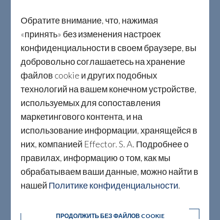
Обратите внимание, что, нажимая
«принять» без изменения настроек
конфиденциальности в своем браузере, вы
добровольно соглашаетесь на хранение
файлов cookie и других подобных
технологий на вашем конечном устройстве,
Реализация Экологической Политики
используемых для сопоставления
маркетингового контента, и на
Effector S.A. происходит в рамках
использование информации, хранящейся в
процедур Интегрированной Системы
них, компанией Effector. S. A. Подробнее о
Управления Качеством и
правилах, информацию о том, как мы
Окружающей Средой. Благодаря
обрабатываем ваши данные, можно найти в
этому наши усилия приобретают
нашей
Политике конфиденциальности
.
комплекмный подход, охватывая
процесс, а не только отдельные его
ПРОДОЛЖИТЬ БЕЗ ФАЙЛОВ COOKIE