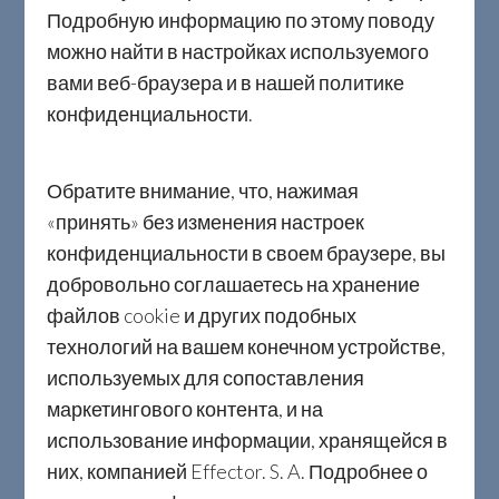
Качество продукции Effector Sp.Z.o.o
Подробную информацию по этому поводу
определяется профессионализмом и
можно найти в настройках используемого
многолетним опытом сотрудников
вами веб-браузера и в нашей политике
компании, последовательным
конфиденциальности.
совершенствованием клиентского
сервиса, сотрудничеством с
Обратите внимание, что, нажимая
проверенными поставщиками и
«принять» без изменения настроек
используемыми современными
конфиденциальности в своем браузере, вы
добровольно соглашаетесь на хранение
технологиями.
файлов cookie и других подобных
технологий на вашем конечном устройстве,
используемых для сопоставления
маркетингового контента, и на
использование информации, хранящейся в
них, компанией Effector. S. A. Подробнее о