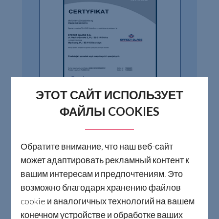
ЭТОТ САЙТ ИСПОЛЬЗУЕТ
ФАЙЛЫ COOKIES
Компания стремится повысить
Обратите внимание, что наш веб-сайт
удовлетворенность клиентов за счет
может адаптировать рекламный контент к
системного подхода к качеству и
вашим интересам и предпочтениям. Это
постоянного повышения
возможно благодаря хранению файлов
эффективности Системы
cookie и аналогичных технологий на вашем
Менеджмента Качества, в
конечном устройстве и обработке ваших